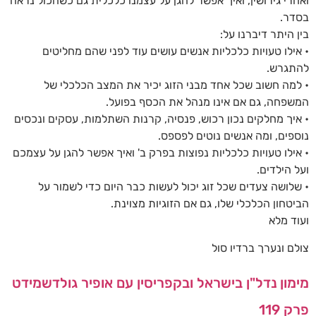
ואחרי גירושין, ואיך אפשר להגן על עצמנו כלכלית גם כשהכול נראה
בסדר.
בין היתר דיברנו על:
• אילו טעויות כלכליות אנשים עושים עוד לפני שהם מחליטים
להתגרש.
• למה חשוב שכל אחד מבני הזוג יכיר את המצב הכלכלי של
המשפחה, גם אם אינו מנהל את הכסף בפועל.
• איך מחלקים נכון רכוש, פנסיה, קרנות השתלמות, עסקים ונכסים
נוספים, ומה אנשים נוטים לפספס.
• אילו טעויות כלכליות נפוצות בפרק ב' ואיך אפשר להגן על עצמכם
ועל הילדים.
• שלושה צעדים שכל זוג יכול לעשות כבר היום כדי לשמור על
הביטחון הכלכלי שלו, גם אם הזוגיות מצוינת.
ועוד מלא
צולם ונערך ברדיו סול
מימון נדל"ן בישראל ובקפריסין עם אופיר גולדשמידט
פרק 119