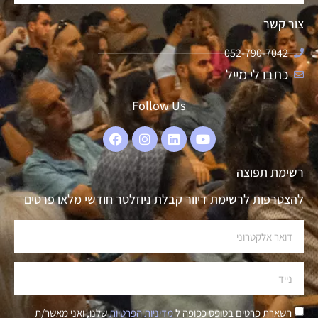
צור קשר
052-790-7042
כתבו לי מייל
Follow Us
רשימת תפוצה
להצטרפות לרשימת דיוור קבלת ניוזלטר חודשי מלאו פרטים
השארת פרטים בטופס כפופה ל
מדיניות הפרטיות
שלנו, ואני מאשר/ת