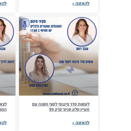
להאזנה »
להאז
לעשות סדר פיננסי לסוף השנה עם
לצאת
מעיין סלע סניור פרק 99
המונ
להאזנה »
להאז