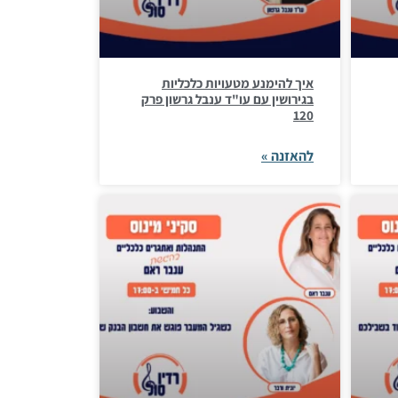
איך להימנע מטעויות כלכליות
בגירושין עם עו"ד ענבל גרשון פרק
120
להאזנה »