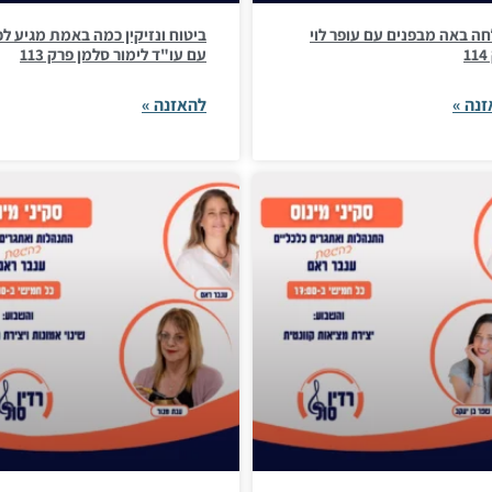
ה באה מבפנים עם עופר לוי
ביטוח ונזיקין כמה באמת מגיע ל
1
עם עו"ד לימור סלמן פרק 113
נה »
להאזנה »