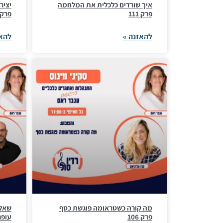
איך שורדים כלכלית את המלחמה
יציר
פרק 111
פרק 10
להאזנה »
להאז
מה קורה כשטראומה פוגשת כסף
שאלו
פרק 106
עופר 