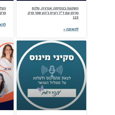
השקעה בצמיחה: אנרגיה, וולנס
הצלח
ואיזון עם ד"ר רונית ג'הע שפר פרק
פרק 14
115
להאז
להאזנה »