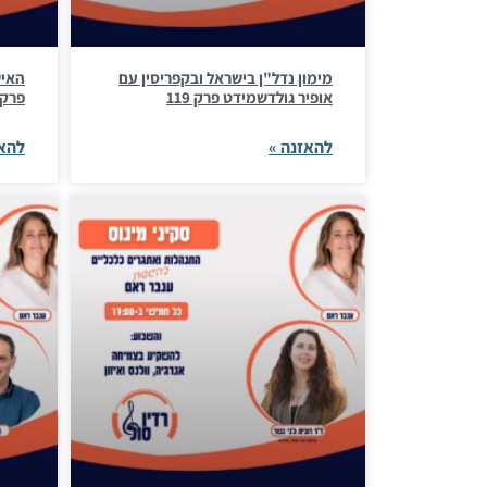
מימון נדל"ן בישראל ובקפריסין עם
האיש
אופיר גולדשמידט פרק 119
פרק 18
להאזנה »
להאז