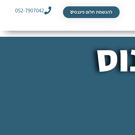
052-7907042
להגשמת חלום פיננסי
וס