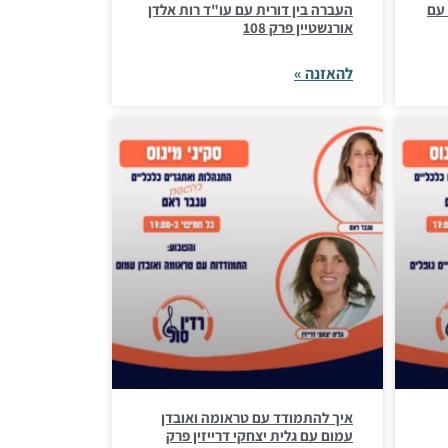
 עם
העברה בין דורית עם עו"ד רות אלדן
אורנשטיין פרק 108
להאזנה »
איך להתמודד עם טראומה ואובדן
עמום עם גלית יצחקי דרייזין פרק