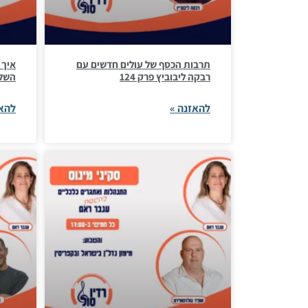
תרבות הכסף של עולים חדשים עם
איך 
רבקה ליבוביץ פרק 124
השליט
להאזנה »
להאז