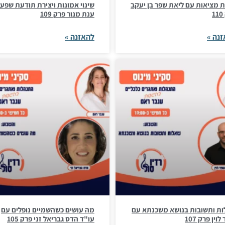
ת מציאות עם ליאת שפר בן יעקב
שינוי אמונות ויצירת תודעת שפע
1
ענת מנור פרק 109
נה »
להאזנה »
ת ותשובות בנושא משכנתא עם
מה עושים כשהשמיים נופלים עם
לוין פרק 107
עו"ד הדס גבריאל זני פרק 105