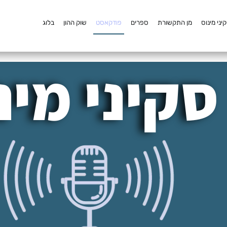
יני מינוס
מן התקשורת
ספרים
פודקאסט
שוק ההון
בלוג
סקיני מינ