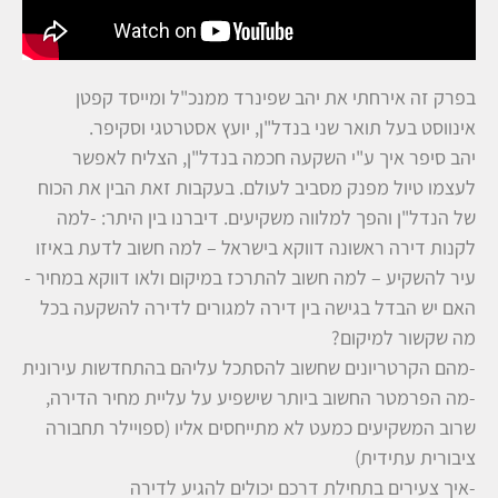
בפרק זה אירחתי את יהב שפינרד ממנכ"ל ומייסד קפטן
אינווסט בעל תואר שני בנדל"ן, יועץ אסטרטגי וסקיפר.
יהב סיפר איך ע"י השקעה חכמה בנדל"ן, הצליח לאפשר
לעצמו טיול מפנק מסביב לעולם. בעקבות זאת הבין את הכוח
של הנדל"ן והפך למלווה משקיעים. דיברנו בין היתר: -למה
לקנות דירה ראשונה דווקא בישראל – למה חשוב לדעת באיזו
עיר להשקיע – למה חשוב להתרכז במיקום ולאו דווקא במחיר -
האם יש הבדל בגישה בין דירה למגורים לדירה להשקעה בכל
מה שקשור למיקום?
-מהם הקרטריונים שחשוב להסתכל עליהם בהתחדשות עירונית
-מה הפרמטר החשוב ביותר שישפיע על עליית מחיר הדירה,
שרוב המשקיעים כמעט לא מתייחסים אליו (ספויילר תחבורה
ציבורית עתידית)
-איך צעירים בתחילת דרכם יכולים להגיע לדירה