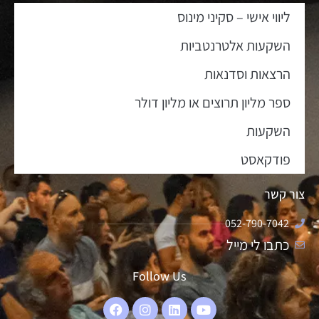
ליווי אישי – סקיני מינוס
השקעות אלטרנטביות
הרצאות וסדנאות
ספר מליון תרוצים או מליון דולר
השקעות
פודקאסט
צור קשר
052-790-7042
כתבו לי מייל
Follow Us