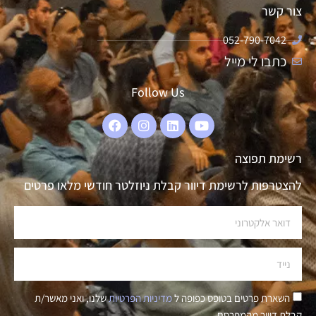
צור קשר
052-790-7042
כתבו לי מייל
Follow Us
רשימת תפוצה
להצטרפות לרשימת דיוור קבלת ניוזלטר חודשי מלאו פרטים
השארת פרטים בטופס כפופה ל
מדיניות הפרטיות
שלנו, ואני מאשר/ת
קבלת דיוור מהמפרסם.