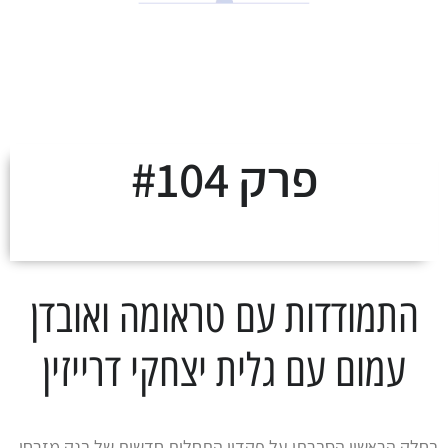
לצאת מהמינוס ולעלות
על מסלול העושר
פרק #104
התמודדות עם טראומה ואובדן
עמום עם גלית יצחקי דרייזין
בחלק הראשון הסברתי על פקדון התחלות חדשות של בנק מזרחי