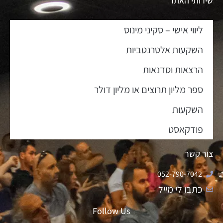
שירותי האתר
ליווי אישי – סקיני מינוס
השקעות אלטרנטביות
הרצאות וסדנאות
ספר מליון תרוצים או מליון דולר
השקעות
פודקאסט
צור קשר
052-790-7042
כתבו לי מייל
Follow Us