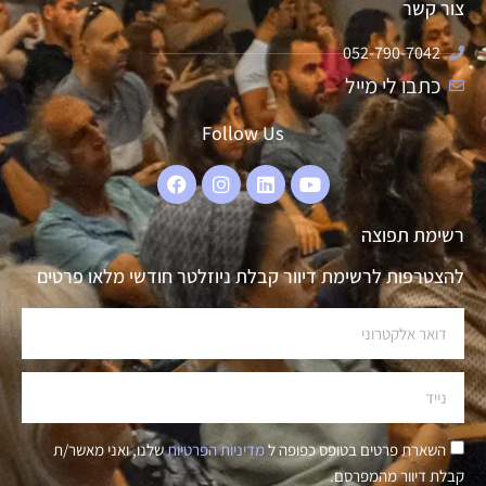
צור קשר
052-790-7042
כתבו לי מייל
Follow Us
רשימת תפוצה
להצטרפות לרשימת דיוור קבלת ניוזלטר חודשי מלאו פרטים
השארת פרטים בטופס כפופה ל
מדיניות הפרטיות
שלנו, ואני מאשר/ת
קבלת דיוור מהמפרסם.