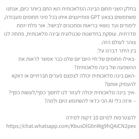
בחלק השני תחום הבינה המלאכותית הוא החם ביותר כיום, אנחנו
משתמשים בצאט GPT ומתייעצים איתו בכל מיני תחומים מעבודה,
לימודים ועד נושאי בריאות ומתכונים לבישול. אור פלח יזמת
סדרתית. עוסקת בחדשנות טכנולוגית ובינה מלאכותית, פתחה לנו
צוהר לעולם הזה.
בין היתר דברנו על:
-באילו תחומים של חיי היום־יום שלנו כבר אפשר לראות את
ההשפעה של בינה מלאכותית?
-האם בינה מלאכותית יכולה לצמצם פערים חברתיים או דווקא
להעמיק אותם?
-איך בינה מלאכותית יכולה לעזור לנו לחסוך כסף/לעשות כסף?
– איזה כלי AI הכי כדאי להשתמש היום ולמה?
להצטרפות למיזם 10 דקות למידה
https://chat.whatsapp.com/KbusOlG0nWg9hQAiCN2pex