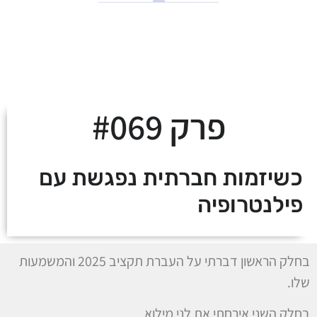
לצאת מהמינוס ולעלות
על מסלול העושר
פרק #069
כשיזמות חברתית נפגשת עם
פילנטרופיה
בחלק הראשון דברתי על העברת תקציב 2025 והמשמעות
שלו.
בחלק השני אירחתי את לני מילוא