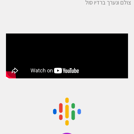
צולם ונערך ברדיו סול