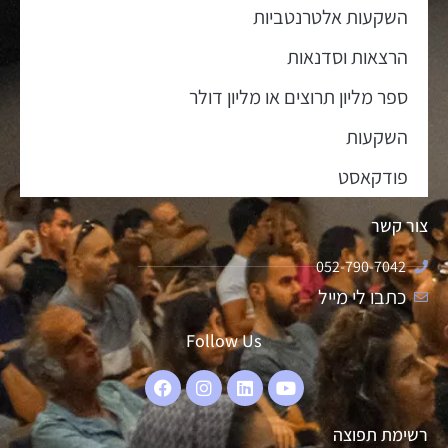
השקעות אלטרנטביות
הרצאות וסדנאות
ספר מליון תרוצים או מליון דולר
השקעות
פודקאסט
צור קשר
052-790-7042
כתבו לי מייל
Follow Us
רשימת תפוצה