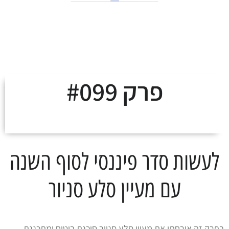
לצאת מהמינוס ולעלות
על מסלול העושר
פרק #099
לעשות סדר פיננסי לסוף השנה
עם מעיין סלע סניור
בפרק זה אירחתי את מעיין סלע סניור סוכנת ביטוח ומתכננת