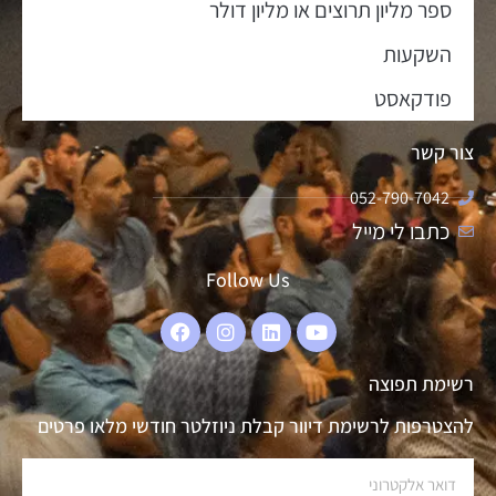
ספר מליון תרוצים או מליון דולר
השקעות
פודקאסט
צור קשר
052-790-7042
כתבו לי מייל
Follow Us
רשימת תפוצה
להצטרפות לרשימת דיוור קבלת ניוזלטר חודשי מלאו פרטים