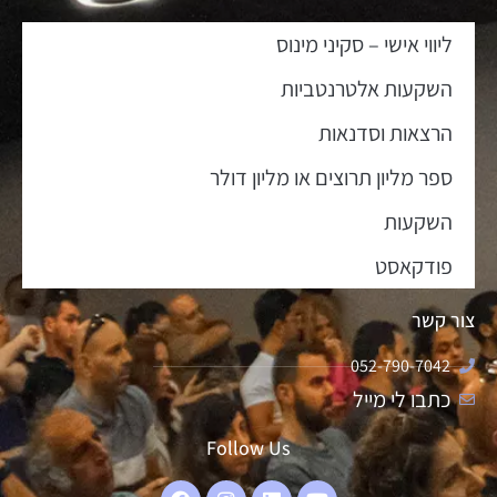
ליווי אישי – סקיני מינוס
השקעות אלטרנטביות
הרצאות וסדנאות
ספר מליון תרוצים או מליון דולר
השקעות
פודקאסט
צור קשר
052-790-7042
כתבו לי מייל
Follow Us