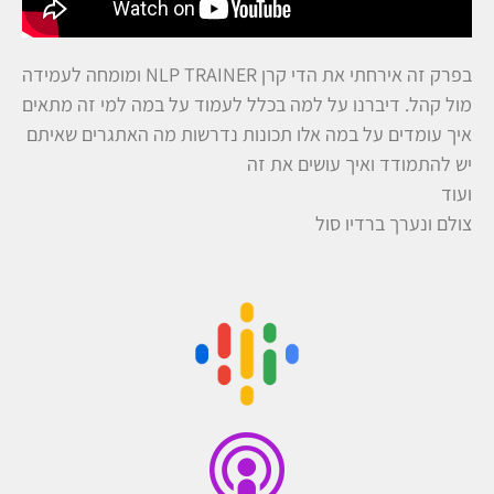
בפרק זה אירחתי את הדי קרן NLP TRAINER ומומחה לעמידה
מול קהל. דיברנו על למה בכלל לעמוד על במה למי זה מתאים
איך עומדים על במה אלו תכונות נדרשות מה האתגרים שאיתם
יש להתמודד ואיך עושים את זה
ועוד
צולם ונערך ברדיו סול