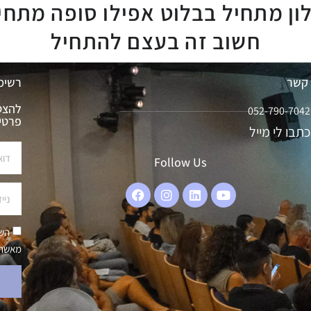
ון מתחיל בבלוט אפילו סופה מתחי
חשוב זה בעצם להתחיל
 קשר
רשימ
להצטר
052-790-7042
פרטי
כתבו לי מייל
Follow Us
השא
מאשר/