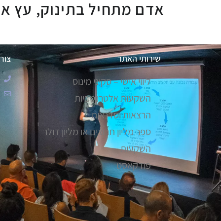
אדם מתחיל בתינוק, עץ אל
שירותי האתר
צור
ליווי אישי – סקיני מינוס
השקעות אלטרנטביות
הרצאות וסדנאות
ספר מליון תרוצים או מליון דולר
השקעות
פודקאסט